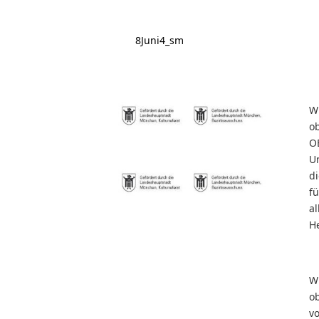
8Juni4_sm
W
o
O
U
d
f
al
He
W
o
v