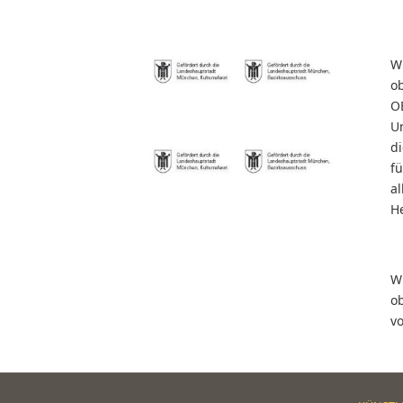
W
o
O
U
d
f
al
He
W
o
v