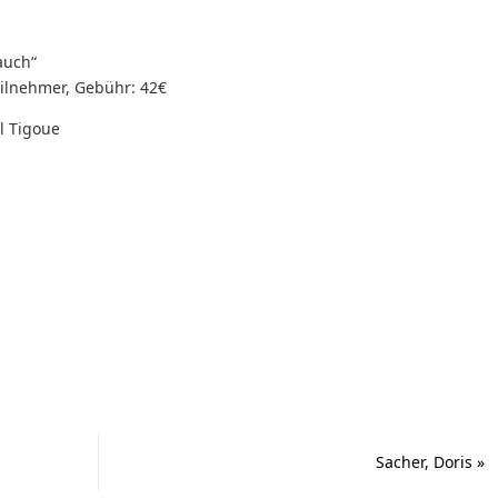
auch“
Teilnehmer, Gebühr: 42€
l Tigoue
Sacher, Doris
»