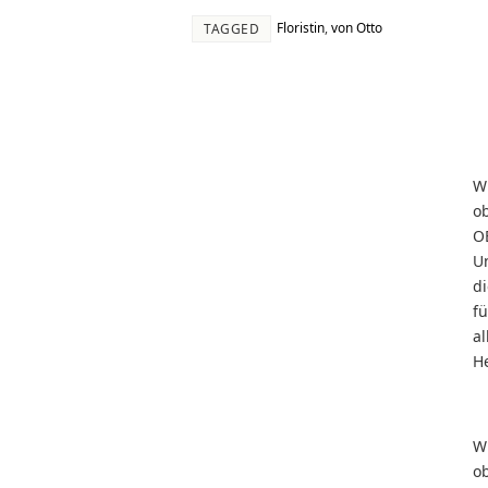
Floristin
,
von Otto
TAGGED
W
o
O
U
d
f
al
He
W
o