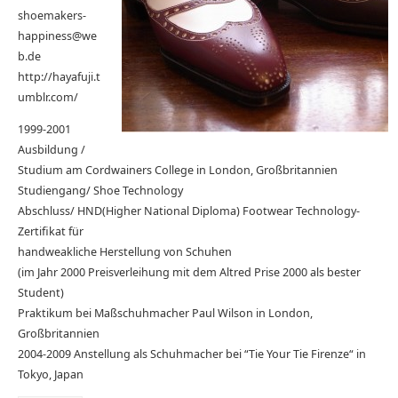
shoemakers-
happiness@we
b.de
http://hayafuji.t
umblr.com/
1999-2001
Ausbildung /
Studium am Cordwainers College in London, Großbritannien
Studiengang/ Shoe Technology
Abschluss/ HND(Higher National Diploma) Footwear Technology-
Zertifikat für
handweakliche Herstellung von Schuhen
(im Jahr 2000 Preisverleihung mit dem Altred Prise 2000 als bester
Student)
Praktikum bei Maßschuhmacher Paul Wilson in London,
Großbritannien
2004-2009 Anstellung als Schuhmacher bei “Tie Your Tie Firenze“ in
Tokyo, Japan