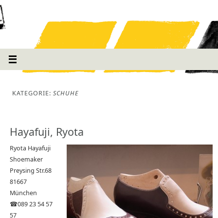
KATEGORIE:
SCHUHE
Hayafuji, Ryota
Ryota Hayafuji
Shoemaker
Preysing Str.68
81667
München
☎089 23 54 57
57