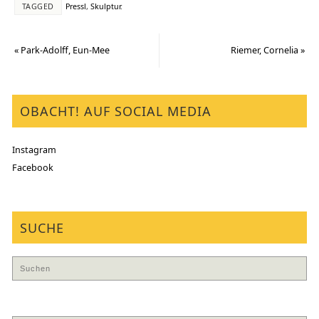
TAGGED
Pressl
,
Skulptur
.
«
Park-Adolff, Eun-Mee
Riemer, Cornelia
»
OBACHT! AUF SOCIAL MEDIA
Instagram
Facebook
SUCHE