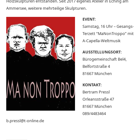
Holzskulpturen entstanden. Seit 2017 eigenes Atelier in Eching am
Ammersee, weitere mehrteilige Skulpturen.
EVENT:
Samstag, 16 Uhr – Gesangs-
Terzett “MaNonTroppo” mit
A-Capella-Weltmusik
AUSSTELLUNGSORT:
Bürogemeinschaft Bel4,
Belfortstraße 4
81667 München
KONTAKT:
Bertram Pressl
Orleansstraße 47
81667 München
089/4483464
b.pressl@t-online.de