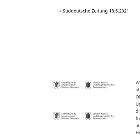
«
Süddeutsche Zeitung 18.6.2021
W
o
O
U
d
f
al
He