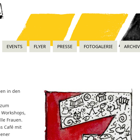
EVENTS
FLYER
PRESSE
FOTOGALERIE
ARCHIV
auen in den
t zum
, Workshops,
lle Frauen.
as Café mit
dener