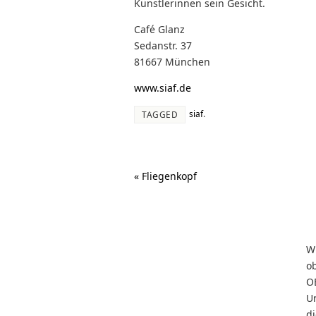
Künstlerinnen sein Gesicht.
Café Glanz
Sedanstr. 37
81667 München
www.siaf.de
siaf
.
TAGGED
«
Fliegenkopf
W
o
O
U
d