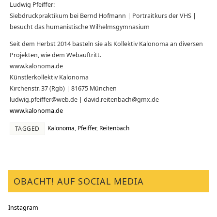
Ludwig Pfeiffer:
Siebdruckpraktikum bei Bernd Hofmann | Portraitkurs der VHS |
besucht das humanistische Wilhelmsgymnasium
Seit dem Herbst 2014 basteln sie als Kollektiv Kalonoma an diversen
Projekten, wie dem Webauftritt.
www.kalonoma.de
Künstlerkollektiv Kalonoma
Kirchenstr. 37 (Rgb) | 81675 München
ludwig.pfeiffer@web.de | david.reitenbach@gmx.de
www.kalonoma.de
Kalonoma
,
Pfeiffer
,
Reitenbach
TAGGED
OBACHT! AUF SOCIAL MEDIA
Instagram