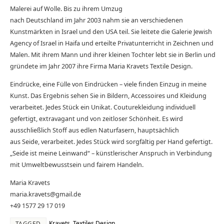
Malerei auf Wolle. Bis zu ihrem Umzug
nach Deutschland im Jahr 2003 nahm sie an verschiedenen
Kunstmärkten in Israel und den USA teil. Sie leitete die Galerie Jewish
Agency of Israel in Haifa und erteilte Privatunterricht in Zeichnen und
Malen. Mit ihrem Mann und ihrer kleinen Tochter lebt sie in Berlin und
gründete im Jahr 2007 ihre Firma Maria Kravets Textile Design.
Eindrücke, eine Fülle von Eindrücken – viele finden Einzug in meine
Kunst. Das Ergebnis sehen Sie in Bildern, Accessoires und Kleidung
verarbeitet. Jedes Stück ein Unikat. Couturekleidung individuell
gefertigt, extravagant und von zeitloser Schönheit. Es wird
ausschließlich Stoff aus edlen Naturfasern, hauptsächlich
aus Seide, verarbeitet. Jedes Stück wird sorgfältig per Hand gefertigt.
„Seide ist meine Leinwand“ – künstlerischer Anspruch in Verbindung
mit Umweltbewusstsein und fairem Handeln.
Maria Kravets
maria.kravets@gmail.de
+49 1577 29 17 019
Kravets
,
Textiles Design
TAGGED