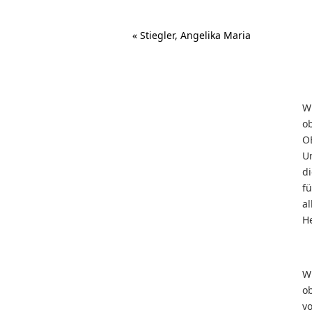
«
Stiegler, Angelika Maria
W
o
O
U
d
f
al
He
W
o
v