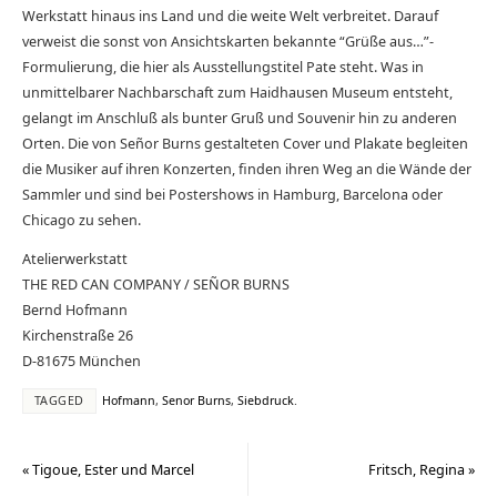
Werkstatt hinaus ins Land und die weite Welt verbreitet. Darauf
verweist die sonst von Ansichtskarten bekannte “Grüße aus…”-
Formulierung, die hier als Ausstellungstitel Pate steht. Was in
unmittelbarer Nachbarschaft zum Haidhausen Museum entsteht,
gelangt im Anschluß als bunter Gruß und Souvenir hin zu anderen
Orten. Die von Señor Burns gestalteten Cover und Plakate begleiten
die Musiker auf ihren Konzerten, finden ihren Weg an die Wände der
Sammler und sind bei Postershows in Hamburg, Barcelona oder
Chicago zu sehen.
Atelierwerkstatt
THE RED CAN COMPANY / SEÑOR BURNS
Bernd Hofmann
Kirchenstraße 26
D-81675 München
TAGGED
Hofmann
,
Senor Burns
,
Siebdruck
.
«
Tigoue, Ester und Marcel
Fritsch, Regina
»