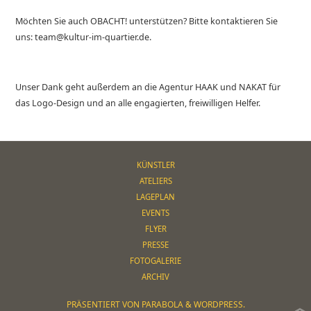
Möchten Sie auch OBACHT! unterstützen? Bitte kontaktieren Sie
uns: team@kultur-im-quartier.de.
Unser Dank geht außerdem an die Agentur HAAK und NAKAT für
das Logo-Design und an alle engagierten, freiwilligen Helfer.
KÜNSTLER
ATELIERS
LAGEPLAN
EVENTS
FLYER
PRESSE
FOTOGALERIE
ARCHIV
PRÄSENTIERT VON
PARABOLA
&
WORDPRESS.