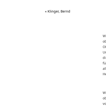
«
Klinger, Bernd
W
o
O
U
d
f
al
He
W
o
v