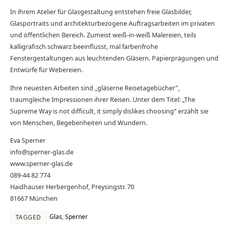
In ihrem Atelier für Glasgestaltung entstehen freie Glasbilder,
Glasportraits und architekturbezogene Auftragsarbeiten im privaten
und öffentlichen Bereich. Zumeist weiß-in-weiß Malereien, teils
kalligrafisch schwarz beeinflusst, mal farbenfrohe
Fenstergestaltungen aus leuchtenden Gläsern. Papierprägungen und
Entwürfe für Webereien.
Ihre neuesten Arbeiten sind „gläserne Reisetagebücher”,
traumgleiche Impressionen ihrer Reisen. Unter dem Titel: „The
Supreme Way is not difficult, it simply dislikes choosing” erzählt sie
von Menschen, Begebenheiten und Wundern.
Eva Sperner
info@sperner-glas.de
www.sperner-glas.de
089-44 82 774
Haidhauser Herbergenhof, Preysingstr. 70
81667 München
Glas
,
Sperner
TAGGED