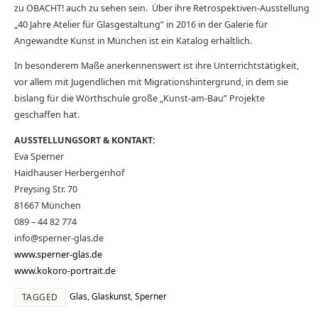
zu OBACHT! auch zu sehen sein. Über ihre Retrospektiven-Ausstellung
„40 Jahre Atelier für Glasgestaltung” in 2016 in der Galerie für
Angewandte Kunst in München ist ein Katalog erhältlich.
In besonderem Maße anerkennenswert ist ihre Unterrichtstätigkeit,
vor allem mit Jugendlichen mit Migrationshintergrund, in dem sie
bislang für die Wörthschule große „Kunst-am-Bau” Projekte
geschaffen hat.
AUSSTELLUNGSORT & KONTAKT:
Eva Sperner
Haidhauser Herbergenhof
Preysing Str. 70
81667 München
089 – 44 82 774
info@sperner-glas.de
www.sperner-glas.de
www.kokoro-portrait.de
Glas
,
Glaskunst
,
Sperner
TAGGED