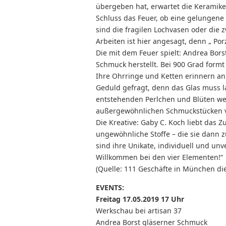
übergeben hat, erwartet die Keramike
Schluss das Feuer, ob eine gelungene
sind die fragilen Lochvasen oder die
Arbeiten ist hier angesagt, denn „ Porz
Die mit dem Feuer spielt: Andrea Borst
Schmuck herstellt. Bei 900 Grad formt
Ihre Ohrringe und Ketten erinnern an
Geduld gefragt, denn das Glas muss la
entstehenden Perlchen und Blüten wer
außergewöhnlichen Schmuckstücken v
Die Kreative: Gaby C. Koch liebt das 
ungewöhnliche Stoffe – die sie dann z
sind ihre Unikate, individuell und unv
Willkommen bei den vier Elementen!“
(Quelle: 111 Geschäfte in München d
EVENTS:
Freitag 17.05.2019 17 Uhr
Werkschau bei artisan 37
Andrea Borst gläserner Schmuck