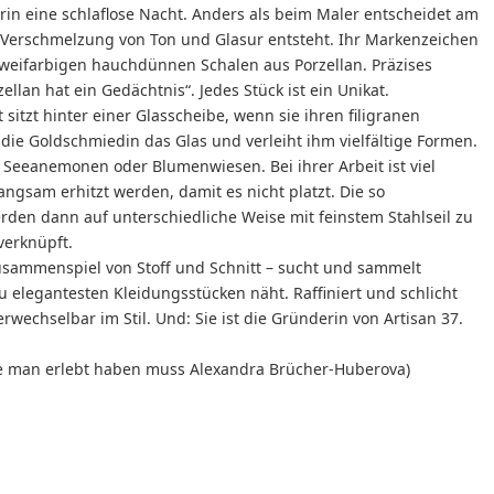
rin eine schlaflose Nacht. Anders als beim Maler entscheidet am
 Verschmelzung von Ton und Glasur entsteht. Ihr Markenzeichen
 zweifarbigen hauchdünnen Schalen aus Porzellan. Präzises
ellan hat ein Gedächtnis“. Jedes Stück ist ein Unikat.
 sitzt hinter einer Glasscheibe, wenn sie ihren filigranen
 die Goldschmiedin das Glas und verleiht ihm vielfältige Formen.
 Seeanemonen oder Blumenwiesen. Bei ihrer Arbeit ist viel
ngsam erhitzt werden, damit es nicht platzt. Die so
den dann auf unterschiedliche Weise mit feinstem Stahlseil zu
erknüpft.
Zusammenspiel von Stoff und Schnitt – sucht und sammelt
u elegantesten Kleidungsstücken näht. Raffiniert und schlicht
erwechselbar im Stil. Und: Sie ist die Gründerin von Artisan 37.
ie man erlebt haben muss Alexandra Brücher-Huberova)