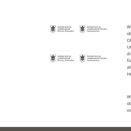
W
o
O
U
d
f
al
He
W
o
v