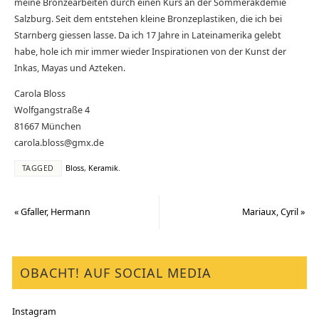
meine Bronzearbeiten durch einen Kurs an der Sommerakdemie
Salzburg. Seit dem entstehen kleine Bronzeplastiken, die ich bei
Starnberg giessen lasse. Da ich 17 Jahre in Lateinamerika gelebt
habe, hole ich mir immer wieder Inspirationen von der Kunst der
Inkas, Mayas und Azteken.
Carola Bloss
Wolfgangstraße 4
81667 München
carola.bloss@gmx.de
TAGGED
Bloss
,
Keramik
.
«
Gfaller, Hermann
Mariaux, Cyril
»
OBACHT! AUF SOCIAL MEDIA
Instagram