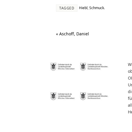
Hiebl
,
Schmuck
.
TAGGED
«
Aschoff, Daniel
W
o
O
U
d
f
al
He