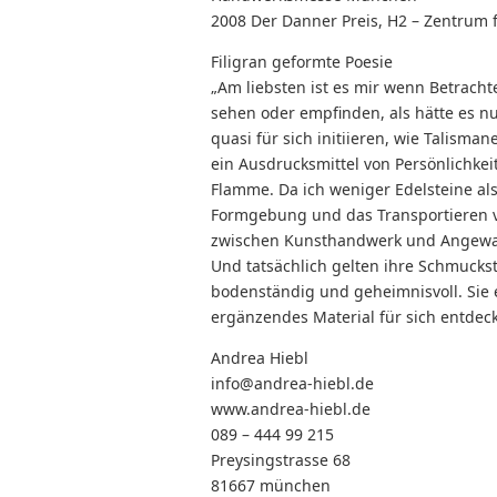
2008 Der Danner Preis, H2 – Zentrum 
Filigran geformte Poesie
„Am liebsten ist es mir wenn Betracht
sehen oder empfinden, als hätte es nu
quasi für sich initiieren, wie Talism
ein Ausdrucksmittel von Persönlichkei
Flamme. Da ich weniger Edelsteine als
Formgebung und das Transportieren v
zwischen Kunsthandwerk und Angewa
Und tatsächlich gelten ihre Schmuckst
bodenständig und geheimnisvoll. Sie e
ergänzendes Material für sich entdeck
Andrea Hiebl
info@andrea-hiebl.de
www.andrea-hiebl.de
089 – 444 99 215
Preysingstrasse 68
81667 münchen