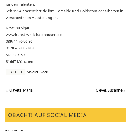
jungen Talenten.
Seit 1994 präsentiert sie ihre Gemälde und Goldschmiedearbeiten in
verschiedenen Ausstellungen.
Newsha Sigari
www.kunst-werk-haidhausen.de
089/44 76 96 86
0178 – 533 588 3
Steinstr. 59
81667 München
TAGGED
Malerei
,
Sigari
.
«
Kravets, Maria
Clever, Susanne
»
OBACHT! AUF SOCIAL MEDIA
Instagram