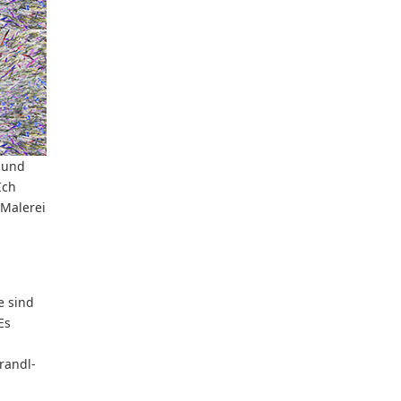
 und
Ich
 Malerei
e sind
Es
randl-