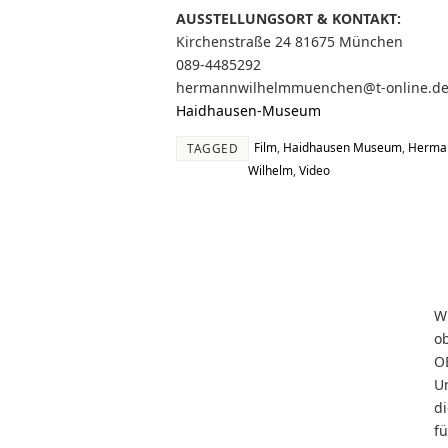
AUSSTELLUNGSORT & KONTAKT:
Kirchenstraße 24 81675 München
089-4485292
hermannwilhelmmuenchen@t-online.d
Haidhausen-Museum
Film
,
Haidhausen Museum
,
Herma
TAGGED
Wilhelm
,
Video
W
o
O
U
d
f