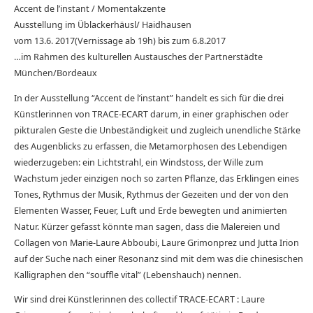
Accent de l’instant / Momentakzente
Ausstellung im Üblackerhäusl/ Haidhausen
vom 13.6. 2017(Vernissage ab 19h) bis zum 6.8.2017
…im Rahmen des kulturellen Austausches der Partnerstädte
München/Bordeaux
In der Ausstellung “Accent de l’instant” handelt es sich für die drei
Künstlerinnen von TRACE-ECART darum, in einer graphischen oder
pikturalen Geste die Unbeständigkeit und zugleich unendliche Stärke
des Augenblicks zu erfassen, die Metamorphosen des Lebendigen
wiederzugeben: ein Lichtstrahl, ein Windstoss, der Wille zum
Wachstum jeder einzigen noch so zarten Pflanze, das Erklingen eines
Tones, Rythmus der Musik, Rythmus der Gezeiten und der von den
Elementen Wasser, Feuer, Luft und Erde bewegten und animierten
Natur. Kürzer gefasst könnte man sagen, dass die Malereien und
Collagen von Marie-Laure Abboubi, Laure Grimonprez und Jutta Irion
auf der Suche nach einer Resonanz sind mit dem was die chinesischen
Kalligraphen den “souffle vital” (Lebenshauch) nennen.
Wir sind drei Künstlerinnen des collectif TRACE-ECART : Laure