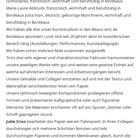
Grimonprez, französisch, wohnhaft und berufstätig in Bordeaux
Marie-Laure Abboubi, französisch, wohnhaft und berufstätig in
Bordeaux Jutta Irion, deutsch, gebürtige Münchnerin, wohnhaft und
berufstätig in Bordeaux
Wir haben alle drei unser Kunststudium in den Beaux-Arts de
Bordeaux absolviert ( und sind seit 20 Jahren aktiv im künstlerischen
Bereich tätig (Ausstellungen, Performances, Kunstpädagogik)
Wir haben schon mehrere Male zusammen ausgestellt.
Trotz drei sehr eigener und charakteristischer Fakturen harmonisieren
unsere jeweiligen Werke sehr gut und weisen eine gewisse Einheit auf,
welche auf ähnlichen Interessen und Arbeitsvorgängen beruht.
Unsere Gemälde und Collagen entstehen auf und mit der Textur und
Materialität verschiedenster Arten von Papier.
Unsere rythmisch bewegten Kompositionen privilegieren offene
Formen und präsentieren kalligraphische oder auch figurative
Elemente. Die Malereien erscheinen oft auf von Spuren, Zeichen oder
Schrift geprägtem Grund.
Jutta Irion
bearbeitet das Papier wie ein Palimpsest: In ihren Collagen
durchdringen sich mehrere Schichten feinsten und teils
durchsichtigen Papieres und kommen Membranen gleich, durch die