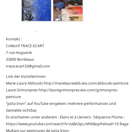
Kontakt :
Collectif TRACE-ECART
7 rue Huguerie
33000 Bordeaux
trace.ecart33@gmail.com
Link der Künstlerinnen
Marie-Laure Abboubi http://marielaureabb.wix.com/abboubi-peinture
Laure Grimonprez http://lauregrimonprez.wix.com/grimonprez-
peinture
“Jutta Irion” auf YouTube eingeben: mehrere performances und
Gemälde sichtbar,
Es erscheinen unter anderem : Elans et à L’envers : Séquence Plume :
https://www.youtube.com/watch?v=zaBA3pLnW6I&spfreload=10 Raga
Multani sur peintrures de Jutta Irion: