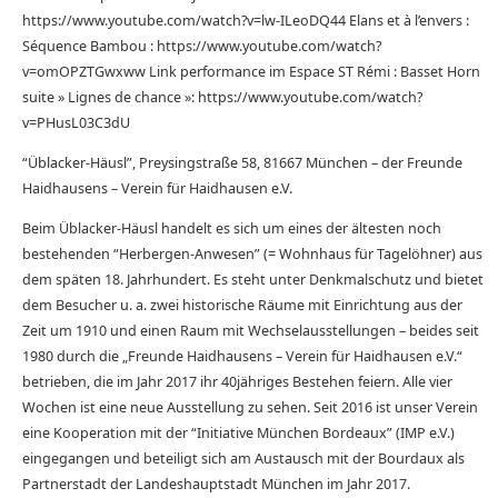
https://www.youtube.com/watch?v=lw-ILeoDQ44 Elans et à l’envers :
Séquence Bambou : https://www.youtube.com/watch?
v=omOPZTGwxww Link performance im Espace ST Rémi : Basset Horn
suite » Lignes de chance »: https://www.youtube.com/watch?
v=PHusL03C3dU
“Üblacker-Häusl”, Preysingstraße 58, 81667 München – der Freunde
Haidhausens – Verein für Haidhausen e.V.
Beim Üblacker-Häusl handelt es sich um eines der ältesten noch
bestehenden “Herbergen-Anwesen” (= Wohnhaus für Tagelöhner) aus
dem späten 18. Jahrhundert. Es steht unter Denkmalschutz und bietet
dem Besucher u. a. zwei historische Räume mit Einrichtung aus der
Zeit um 1910 und einen Raum mit Wechselausstellungen – beides seit
1980 durch die „Freunde Haidhausens – Verein für Haidhausen e.V.“
betrieben, die im Jahr 2017 ihr 40jähriges Bestehen feiern. Alle vier
Wochen ist eine neue Ausstellung zu sehen. Seit 2016 ist unser Verein
eine Kooperation mit der “Initiative München Bordeaux” (IMP e.V.)
eingegangen und beteiligt sich am Austausch mit der Bourdaux als
Partnerstadt der Landeshauptstadt München im Jahr 2017.