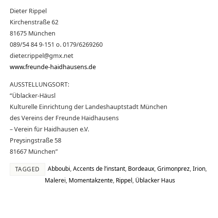
Dieter Rippel
Kirchenstraße 62
81675 München
089/54 84 9-151 o. 0179/6269260
dieter.rippel@gmx.net
www.freunde-haidhausens.de
AUSSTELLUNGSORT:
“Üblacker-Häusl
Kulturelle Einrichtung der Landeshauptstadt München
des Vereins der Freunde Haidhausens
– Verein für Haidhausen e.V.
Preysingstraße 58
81667 München”
Abboubi
,
Accents de l’instant
,
Bordeaux
,
Grimonprez
,
Irion
,
TAGGED
Malerei
,
Momentakzente
,
Rippel
,
Üblacker Haus