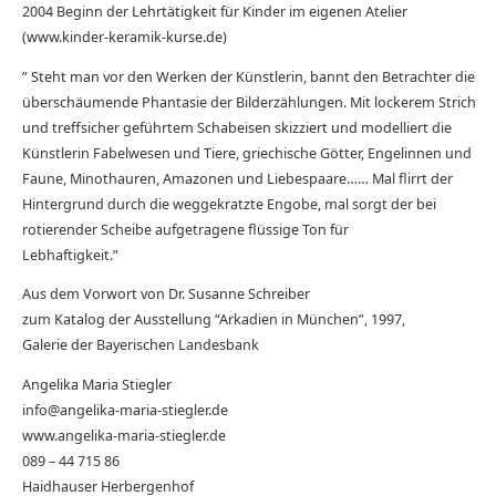
2004 Beginn der Lehrtätigkeit für Kinder im eigenen Atelier
(www.kinder-keramik-kurse.de)
” Steht man vor den Werken der Künstlerin, bannt den Betrachter die
überschäumende Phantasie der Bilderzählungen. Mit lockerem Strich
und treffsicher geführtem Schabeisen skizziert und modelliert die
Künstlerin Fabelwesen und Tiere, griechische Götter, Engelinnen und
Faune, Minothauren, Amazonen und Liebespaare…… Mal flirrt der
Hintergrund durch die weggekratzte Engobe, mal sorgt der bei
rotierender Scheibe aufgetragene flüssige Ton für
Lebhaftigkeit.”
Aus dem Vorwort von Dr. Susanne Schreiber
zum Katalog der Ausstellung “Arkadien in München”, 1997,
Galerie der Bayerischen Landesbank
Angelika Maria Stiegler
info@angelika-maria-stiegler.de
www.angelika-maria-stiegler.de
089 – 44 715 86
Haidhauser Herbergenhof