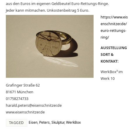
aus den Euros im eigenen Geldbeutel Euro-Rettungs-Ringe.
Jeder kann mitmachen. Unkostenbeitrag 5 Euro.
https://www.eis
enschnitzer.de/
euro-rettungs-
ring/
AUSSTELLUNG
SORT &
KONTAKT:
WerkBox³ im
Werk 10
Grafinger Straße 62
81671 München
01758274733
harald.peters@eisenschnitzer.de
www.eisenschnitzer.de
Eisen
,
Peters
,
Skulptur
,
WerkBox
TAGGED