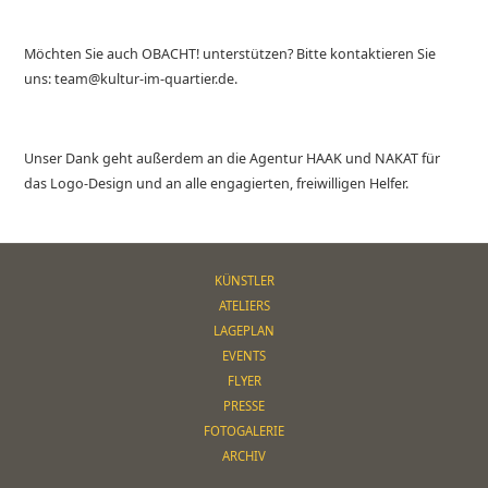
Möchten Sie auch OBACHT! unterstützen? Bitte kontaktieren Sie
uns: team@kultur-im-quartier.de.
Unser Dank geht außerdem an die Agentur HAAK und NAKAT für
das Logo-Design und an alle engagierten, freiwilligen Helfer.
KÜNSTLER
ATELIERS
LAGEPLAN
EVENTS
FLYER
PRESSE
FOTOGALERIE
ARCHIV