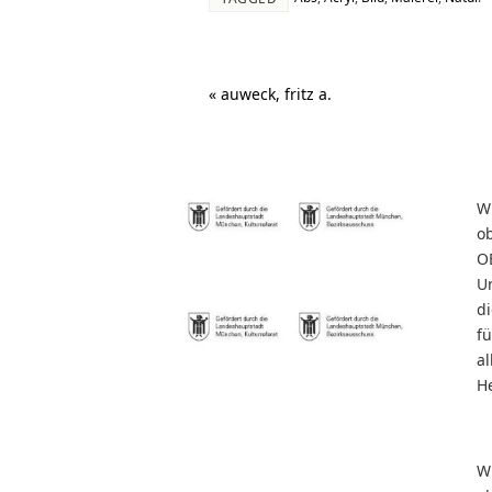
«
auweck, fritz a.
W
o
O
U
d
f
al
He
W