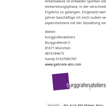
Arbeitsweise ist entweder spontan od
Vorbereitungsphase, in der verschie
Ergebnis zu gelangen. Eingesetzt werd
Jahren beschäftige ich mich zudem ve
experimentiere mit der Gestaltung vo
Atelier:
burggrafenateliers
Burggrafenstr.5
81671 München
0816184673
handy 01637685787
www.gabriele-abs.com
Abs
,
Acryl
,
Bild
,
Malerei
,
Natur
.
TAGGED