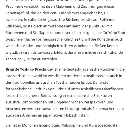
Pruchnow versucht mit ihren Malereien und Zeichnungen dieses
Lebensgefühl, das an den Zen-Buddhismus angelehnt ist, zu
evozieren. In stilles Licht getauchte Rückenporträts auf Rohleinen,
Stillleben, nostalgisch anmutende Familienbilder, punktuell mit
Stickereien und Stoffapplikationen versehen, zeigen jene für Wabi Sabi
typische einfache Formensprache. Gleichzeitig will die Künstlerin auch
westliche Motive und Farbigkeit in ihren Arbeiten einfließen lassen,
wie z.B. in ihren Unterwasserbildern, die eine ähnliche in sich ruhende
zenartige Qualität ausstrahlen.
Brigitte Yoshiko Pruchnow
ist eine deutsch-japanische Künstlerin, die
ihre Vorbilder sowohl im westlichen modernen Realismus, als auch in
der traditionellen asiatischen Tuschemalerei findet. Der erste
fotorealistische Eindruck von Licht auf unterschiedlichen Oberflächen
löst sich bei näherer Betrachtung in rein malerische Strukturen
auf. Ihre Kompositionen mit ungewöhnlichen Perspektiven und
Anschnitten verraten sowohl ihren Hintergrund als Filmemacherin, als
auch ihre Anleihen an japanischen Holzschnitten.
Sie hat in München Japanologie, Philosophie und Kunstgeschichte