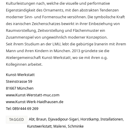
Kulturleistungen nach, welche die visuelle und performative
Eigenständigkeit des Ornaments, mit den abstrakten Tendenzen
moderner Sinn- und Formensuche versöhnen. Die symbolische Kraft
des iranischen Zeichenschatzes bewirkt in ihrer Einbeziehung von
Raumvorstellung, Zeitvorstellung und Flächenmuster ein
Zusammenspiel von ungewöhnlich moderner Konzeption.
Seit ihrem Studium an der LMU, lebt die gebürtige Iranerin mit ihrem
Mann und ihren Kindern in München. 2013 gründete sie die
Ateliergemeinschaft Kunst-Werkstatt, wo sie mit ihren o.g.
Kolleginnen arbeitet.
Kunst-Werkstatt
Steinstrasse 59
81667 München
www.Kunst-Werstatt-muc.com
www.Kunst-Werk-Haidhausen.de
Tel: 089/444 69 269
Abt
,
Braun
,
Djavadipour-Sigari
,
Horstkamp
,
Installationen
,
TAGGED
Kunstwerkstatt
,
Malerei
,
Schminke