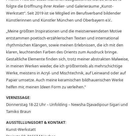
folgte die Eröffnung ihrer Atelier- und Galerieräume „Kunst-
Werkstatt“. Seit 2019 ist sie Mitglied im Berufsverband bildender
Künstlerinnen und Künstler München und Oberbayern e.V..
„Meine größten Inspirationen und die meistverwendeten Motive
entstammen poetisch-erzählerischen Texten und international
rhythmischen Klängen, sowie meinen Erlebnissen, die ich mit den
klaren, leuchtenden Farben des Orients zum Ausdruck bringe.
Gestaltliche Elemente finden sich, trotz meiner abstrakten Malweise,
in meinen Werken wieder, die ich größtenteils als mehrschichtige
Werke, meistens in Acryl- und Mischtechnik, auf Leinwand oder auf
Papier umsetze. Auch meine keramischen bildhauerischen Werke
helfen mir, meinen Ideen Form zu verleihen.“
VERNISSAGE:
Donnerstag 18-22 Uhr – Unfolding – Newsha Djavadipour-Sigari und
Tamiko Braun
AUSSTELLUNGSORT & KONTAKT:
Kunst-Werkstatt