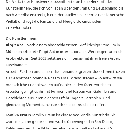
Die Vielfalt der Kunstwerke -beeinflusst durch die Herkunft der
Künstlerinnen-, die sich von Japan über den Iran und Deutschland bis
nach Amerika erstreckt, bietet den Atelierbesuchern eine bildnerische
Vielfalt und regt die Fantasie und Neugierde eines jeden
Kunstfreundes.
Die Künstlerinnen:
Birgit Abt
– Nach einem abgeschlossenen Grafikdesign-Studium in
München arbeitete Birgit Abt in internationalen Werbeagenturen als
Art-Direktorin. Seit 2003 setzt sie sich intensiv mit ihrer freien Arbeit
auseinander.
Arbeit – Flächen und Linien, die ineinander greifen, die sich verstricken
zu Geschichten oder die einsam am Bildrand stehen – So entwirft sie
menschliche Erlebniswelten auf Papier. In den facettenreichen
Arbeiten gelingt es ihr mit Formen und Farben von Gefühlen und
Geschichten aus ihren eigenen Erfahrungen zu erzählen. Und
gleichzeitig Momente anzusprechen, die uns alle betreffen.
Tamiko Braun
Tamiko Braun ist eine Mixed Media Künstlerin. Sie
wurde in Japan geboren und wuchs überwiegend in San Diego,
Kalifornien, auf. Ihre Bilder bestehen aus lebhaften Farben, 3D-