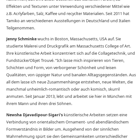
Effekten und Texturen unter Verwendung verschiedener Mittel wie
z.B. Acrlyfarben, Salz, Kaffee und recyclter Materialien. Seit 2011 hat
Tamiko an verschiedenen Ausstellungen in Deutschland und Italien
Teilgenommen.
Jenny Schminke
wuchs in Boston, Massachusetts, USA auf. Sie
studierte Malerei und Druckgrafik am Massachusetts College of Art.
Ihre künstlerische Arbeit konzentriert sich auf die Collagetechnik, und
Fundstücke/Objet Trouvé. “Ich lasse mich inspirieren von Tieren,
Schichten und Form, von verborgener Schönheit und leisen
Qualitäten, von üppiger Natur und banalen Alltagsgegenständen. Aus
all dem lasse ich neue Zusammenhänge entstehen, neue Welten, die
manchmal unheimlich-romantisch oder auch komisch, skurril
anmuten. Seit Januar 2013, lebt und arbeitet sie hier in München mit
ihrem Mann und ihren drei Söhnen.
Newsha Djavadipour-Sigari‘s
künstlerische Arbeiten setzen eine
Verbindung von orientalischem Ornament- und abendländischem
Formverständnis in Bilder um. Ausgehend von der sinnlichen
Wahrnehmung spürt sie den Gemeinsamkeiten unterschiedlicher