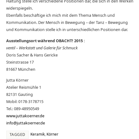
Haltung stelle ich verschiedene Positionen dar, die sich in den Werken
widerspiegeln.
Ebenfalls beschäftige ich mich mit dem Thema Mensch und
Kommunikation. Der Mensch in Bewegung – der Tanz – Bewegung
und Kommunikation stelle ich in unterschiedlichen Positionen dar.
Ausstellungsort während OBACHT! 2015 :
ventil – Werkstatt und Galerie für Schmuck
Doris Sacher & Hans Gericke
Steinstrasse 17
81667 München
Jutta Körner
Atelier Reismühle 1
82131 Gauting
Mobil: 0178-3178715
Tel.: 089-48950549
www.juttakoerner.de
info@juttakoerner.de
Keramik
,
Körner
TAGGED