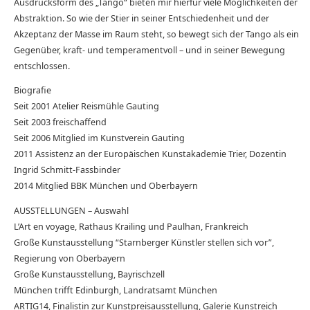
Ausdrucksform des „Tango“ bieten mir hierfür viele Möglichkeiten der
Abstraktion. So wie der Stier in seiner Entschiedenheit und der
Akzeptanz der Masse im Raum steht, so bewegt sich der Tango als ein
Gegenüber, kraft- und temperamentvoll – und in seiner Bewegung
entschlossen.
Biografie
Seit 2001 Atelier Reismühle Gauting
Seit 2003 freischaffend
Seit 2006 Mitglied im Kunstverein Gauting
2011 Assistenz an der Europäischen Kunstakademie Trier, Dozentin
Ingrid Schmitt-Fassbinder
2014 Mitglied BBK München und Oberbayern
AUSSTELLUNGEN – Auswahl
L’Art en voyage, Rathaus Krailing und Paulhan, Frankreich
Große Kunstausstellung “Starnberger Künstler stellen sich vor”,
Regierung von Oberbayern
Große Kunstausstellung, Bayrischzell
München trifft Edinburgh, Landratsamt München
ARTIG14, Finalistin zur Kunstpreisausstellung, Galerie Kunstreich