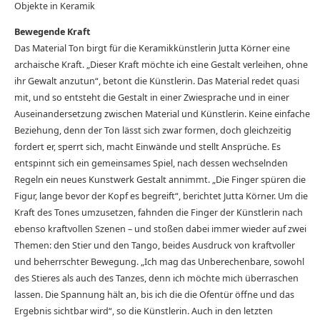
Objekte in Keramik
Bewegende Kraft
Das Material Ton birgt für die Keramikkünstlerin Jutta Körner eine
archaische Kraft. „Dieser Kraft möchte ich eine Gestalt verleihen, ohne
ihr Gewalt anzutun“, betont die Künstlerin. Das Material redet quasi
mit, und so entsteht die Gestalt in einer Zwiesprache und in einer
Auseinandersetzung zwischen Material und Künstlerin. Keine einfache
Beziehung, denn der Ton lässt sich zwar formen, doch gleichzeitig
fordert er, sperrt sich, macht Einwände und stellt Ansprüche. Es
entspinnt sich ein gemeinsames Spiel, nach dessen wechselnden
Regeln ein neues Kunstwerk Gestalt annimmt. „Die Finger spüren die
Figur, lange bevor der Kopf es begreift“, berichtet Jutta Körner. Um die
Kraft des Tones umzusetzen, fahnden die Finger der Künstlerin nach
ebenso kraftvollen Szenen – und stoßen dabei immer wieder auf zwei
Themen: den Stier und den Tango, beides Ausdruck von kraftvoller
und beherrschter Bewegung. „Ich mag das Unberechenbare, sowohl
des Stieres als auch des Tanzes, denn ich möchte mich überraschen
lassen. Die Spannung hält an, bis ich die die Ofentür öffne und das
Ergebnis sichtbar wird“, so die Künstlerin. Auch in den letzten