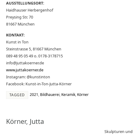
AUSSTELLUNGSORT:
Haidhauser Herbergenhof
Preysing Str. 70
81667 München
KONTAKT:
Kunst in Ton
Steinstrasse 5, 81667 München
089 48 95 05 49 o. 0178-3178715
info@juttakoerner.de
www.juttakoerner.de
Instagram: @kunstinton
Facebook: Kunst-in-Ton-Jutta-Körner
2021
,
Bildhauerei
,
Keramik
,
Körner
TAGGED
Körner, Jutta
Skulpturen und