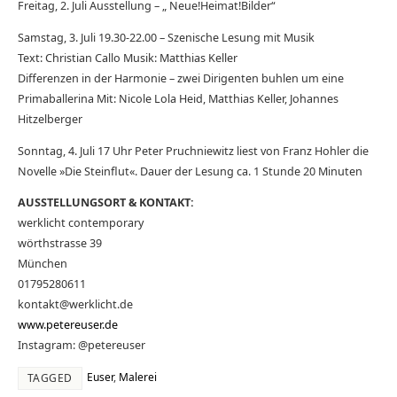
Freitag, 2. Juli Ausstellung – „ Neue!Heimat!Bilder“
Samstag, 3. Juli 19.30-22.00 – Szenische Lesung mit Musik
Text: Christian Callo Musik: Matthias Keller
Differenzen in der Harmonie – zwei Dirigenten buhlen um eine
Primaballerina Mit: Nicole Lola Heid, Matthias Keller, Johannes
Hitzelberger
Sonntag, 4. Juli 17 Uhr Peter Pruchniewitz liest von Franz Hohler die
Novelle »Die Steinflut«. Dauer der Lesung ca. 1 Stunde 20 Minuten
AUSSTELLUNGSORT & KONTAKT:
werklicht contemporary
wörthstrasse 39
München
01795280611
kontakt@werklicht.de
www.petereuser.de
Instagram: @petereuser
Euser
,
Malerei
TAGGED