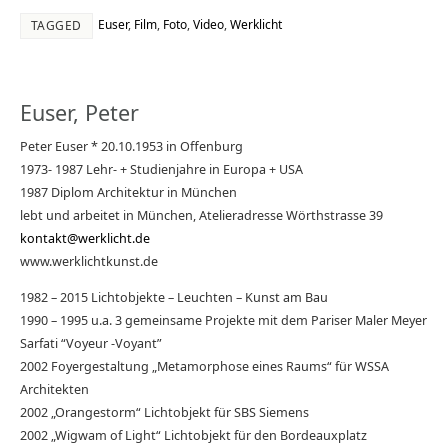
Euser
,
Film
,
Foto
,
Video
,
Werklicht
TAGGED
Euser, Peter
Peter Euser * 20.10.1953 in Offenburg
1973- 1987 Lehr- + Studienjahre in Europa + USA
1987 Diplom Architektur in München
lebt und arbeitet in München, Atelieradresse Wörthstrasse 39
kontakt@werklicht.de
www.werklichtkunst.de
1982 – 2015 Lichtobjekte – Leuchten – Kunst am Bau
1990 – 1995 u.a. 3 gemeinsame Projekte mit dem Pariser Maler Meyer
Sarfati “Voyeur -Voyant”
2002 Foyergestaltung „Metamorphose eines Raums“ für WSSA
Architekten
2002 „Orangestorm“ Lichtobjekt für SBS Siemens
2002 „Wigwam of Light“ Lichtobjekt für den Bordeauxplatz