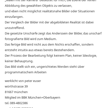
„Malen mit der Kamera“ bedeutet für mich, die Ebene der reinen
Abbildung des gewählten Objekts zu verlassen,
und eben nicht möglichst realitätsnahe Bilder oder Situationen
einzufangen.
Der Vergleich der Bilder mit der abgebildeten Realität ist dabei
unzutreffend.
Die gesetzte Unschärfe zeigt das Anderssein der Bilder, das unscharf
fotografierte Bild wird zum Medium.
Das fertige Bild wird nicht aus dem Nichts erschaffen, sondern
entsteht intuitiv aus etwas bereits Bestehendem.
Der Prozess der Bearbeitung folgt keinem Plan, keiner Ideologie,
keiner Behauptung.
Das Bild stellt sich ein, ungerichtetes Werden steht über
programmatischem Arbeiten
werklicht von peter euser
wörthstrasse 39
81667 münchen
Mitglied im BBK München+Oberbayern
tel. 089-4802386