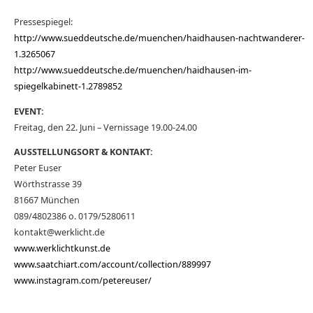
Pressespiegel:
http://www.sueddeutsche.de/muenchen/haidhausen-nachtwanderer-
1.3265067
http://www.sueddeutsche.de/muenchen/haidhausen-im-
spiegelkabinett-1.2789852
EVENT:
Freitag, den 22. Juni – Vernissage 19.00-24.00
AUSSTELLUNGSORT & KONTAKT:
Peter Euser
Wörthstrasse 39
81667 München
089/4802386 o. 0179/5280611
kontakt@werklicht.de
www.werklichtkunst.de
www.saatchiart.com/account/collection/889997
www.instagram.com/petereuser/