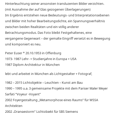
Hinterleuchtung seiner ansonsten transluzenten Bilder verzichten.
(mit Ausnahme der auf Glas gezogenen Überlagerungen)
Im Ergebnis entstehen neue Bedeutungs- und Interpretationsebenen
und Bilder mit hoher Bearbeitungsdichte, ein Spannungsverhältnis
zwischen beiden Realitäten und ein völlig anderer
Betrachtungsmodus. Das Foto bleibt Festgehaltenes, eine
vergangene Gegenwart – der gemalte Eingriff versetzt es in Bewegung
und komponiert es neu.
Peter Euser * 20.10.1953 in Offenburg
1973- 1987 Lehr- + Studienjahre in Europa + USA
1987 Diplom Architektur in München
lebt und arbeitet in München als Lichtgestalter + Fotograf,
1982 – 2015 Lichtobjekte – Leuchten – Kunst am Bau
1990 – 1995 u.a. 3 gemeinsame Projekte mit dem Pariser Maler Meyer
Sarfati “Voyeur -Voyant”
2002 Foyergestaltung „Metamorphose eines Raums“ für WSSA
Architekten
2002 „Orangestorm“ Lichtobjekt für SBS Siemens