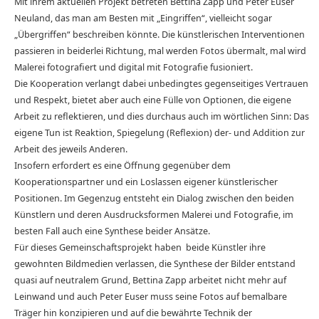
Mit ihrem aktuellen Projekt betreten Bettina Zapp und Peter Euser
Neuland, das man am Besten mit „Eingriffen“, vielleicht sogar
„Übergriffen“ beschreiben könnte. Die künstlerischen Interventionen
passieren in beiderlei Richtung, mal werden Fotos übermalt, mal wird
Malerei fotografiert und digital mit Fotografie fusioniert.
Die Kooperation verlangt dabei unbedingtes gegenseitiges Vertrauen
und Respekt, bietet aber auch eine Fülle von Optionen, die eigene
Arbeit zu reflektieren, und dies durchaus auch im wörtlichen Sinn: Das
eigene Tun ist Reaktion, Spiegelung (Reflexion) der- und Addition zur
Arbeit des jeweils Anderen.
Insofern erfordert es eine Öffnung gegenüber dem
Kooperationspartner und ein Loslassen eigener künstlerischer
Positionen. Im Gegenzug entsteht ein Dialog zwischen den beiden
Künstlern und deren Ausdrucksformen Malerei und Fotografie, im
besten Fall auch eine Synthese beider Ansätze.
Für dieses Gemeinschaftsprojekt haben beide Künstler ihre
gewohnten Bildmedien verlassen, die Synthese der Bilder entstand
quasi auf neutralem Grund, Bettina Zapp arbeitet nicht mehr auf
Leinwand und auch Peter Euser muss seine Fotos auf bemalbare
Träger hin konzipieren und auf die bewährte Technik der