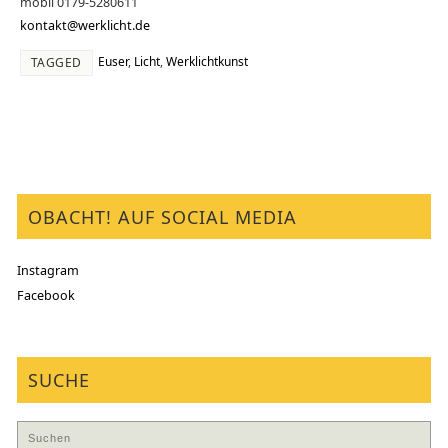
mobil 0179-5280611
kontakt@werklicht.de
Euser
,
Licht
,
Werklichtkunst
TAGGED
OBACHT! AUF SOCIAL MEDIA
Instagram
Facebook
SUCHE