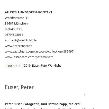
AUSSTELLUNGSORT & KONTAKT:
Wörthstrasse 39
81667 München
089/4802386
0179/5280611
kontakt@werklicht.de
www.petereuser.de
www.saatchiart.com/account/collection/889997
www.instagram.com/petereuser/
2019
,
Euser
,
Foto
,
Werklicht
TAGGED
Euser, Peter
E
Peter Euser, Fotografie, und Bettina Zapp, Malerei